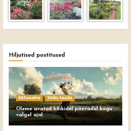
Hiljutised postitused
Aktuaalne
Võiks teada
Oleme avatud kõikidel päevadel kogu
valgel ajal