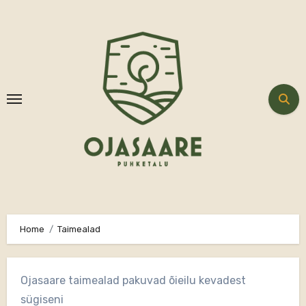
Skip
to
content
Home
Taimealad
Ojasaare taimealad pakuvad õieilu kevadest
sügiseni