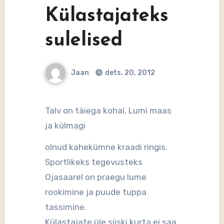
Külastajateks
sulelised
Jaan
dets. 20, 2012
Talv on täiega kohal. Lumi maas
ja külmagi
olnud kahekümne kraadi ringis.
Sportlikeks tegevusteks
Ojasaarel on praegu lume
rookimine ja puude tuppa
tassimine.
Külastajate üle siiski kurta ei saa.