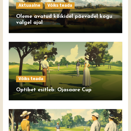
Aktuaalne
Võiks teada
Oleme avatud kõikidel päevadel kogu
valgel ajal
Võiks teada
Optibet esitleb: Ojasaare Cup