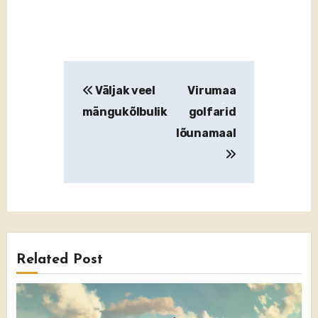
Väljak veel
Virumaa
mängukõlbulik
golfarid
lõunamaal
Related Post