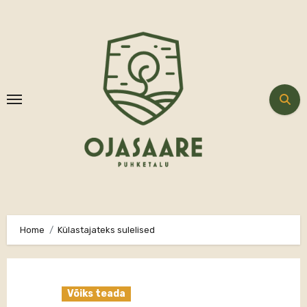
Skip
to
content
Home
Külastajateks sulelised
Võiks teada