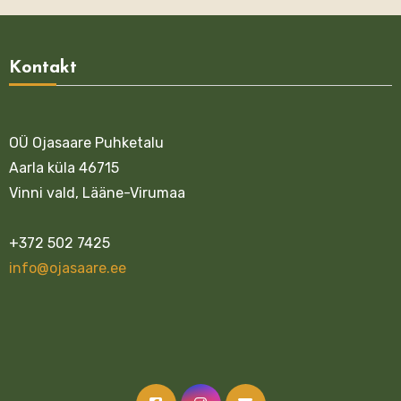
Kontakt
OÜ Ojasaare Puhketalu
Aarla küla 46715
Vinni vald, Lääne-Virumaa
+372 502 7425
info@ojasaare.ee