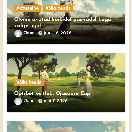
Aktuaalne
Võiks teada
Oleme avatud kõikidel päevadel kogu
valgel ajal
Jaan
juuli 16, 2026
Võiks teada
Optibet esitleb: Ojasaare Cup
Jaan
mai 7, 2026