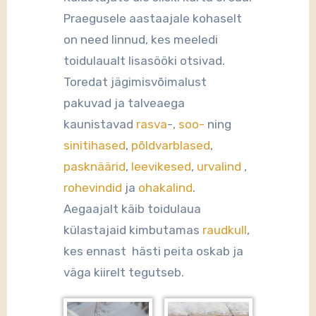
Praegusele aastaajale kohaselt
on need linnud, kes meeledi
toidulaualt lisasööki otsivad.
Toredat jägimisvõimalust
pakuvad ja talveaega
kaunistavad
rasva
-,
soo-
ning
sinitihased
,
põldvarblased
,
pasknäärid
,
leevikesed
,
urvalind
,
rohevindid
ja
ohakalind
.
Aegaajalt käib toidulaua
külastajaid kimbutamas
raudkull
,
kes ennast hästi peita oskab ja
väga kiirelt tegutseb.