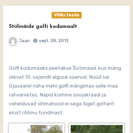
Võiks teada
Stiilinäide golfi kodumaalt
Jaan
sept. 28, 2013
Golfi kodumaaks peetakse Šotimaad, kus mäng
olevat 15. sajandil alguse saanud. Nüüd sai
Ojasaarel näha mehi golfi mängimas selle maa
rahvariietes. Napid kümme soojakraadi ja
vahelduvad vihmahood ei sega õiget golfarit
elust rõõmu tundmast.