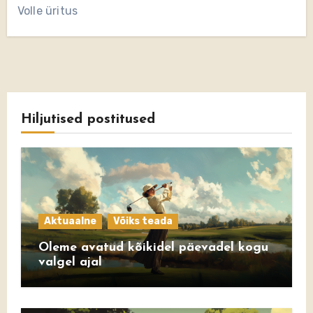
Volle üritus
Hiljutised postitused
Aktuaalne
Võiks teada
Oleme avatud kõikidel päevadel kogu
valgel ajal