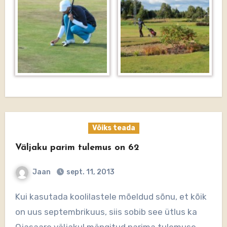
Võiks teada
Väljaku parim tulemus on 62
Jaan
sept. 11, 2013
Kui kasutada koolilastele mõeldud sõnu, et kõik
on uus septembrikuus, siis sobib see ütlus ka
Ojasaare väljakul mängitud parima tulemuse