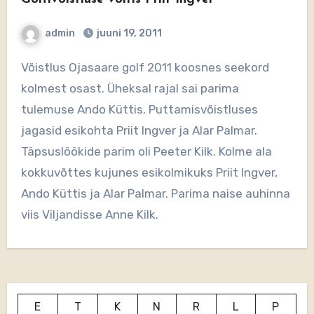
admin
juuni 19, 2011
Võistlus Ojasaare golf 2011 koosnes seekord
kolmest osast. Üheksal rajal sai parima
tulemuse Ando Küttis. Puttamisvõistluses
jagasid esikohta Priit Ingver ja Alar Palmar.
Täpsuslöökide parim oli Peeter Kilk. Kolme ala
kokkuvõttes kujunes esikolmikuks Priit Ingver,
Ando Küttis ja Alar Palmar. Parima naise auhinna
viis Viljandisse Anne Kilk.
E
T
K
N
R
L
P