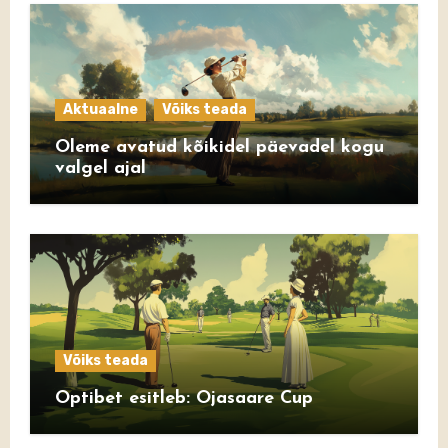
Aktuaalne
Võiks teada
Oleme avatud kõikidel päevadel kogu
valgel ajal
Võiks teada
Optibet esitleb: Ojasaare Cup