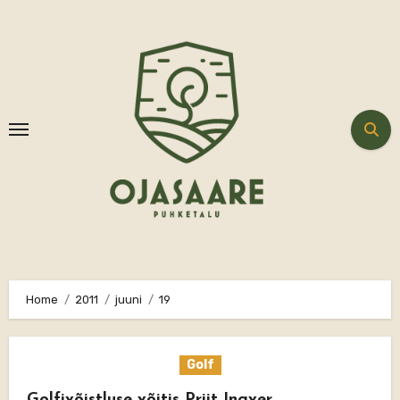
Skip
to
content
Home
2011
juuni
19
Golf
Golfivõistluse võitis Priit Ingver