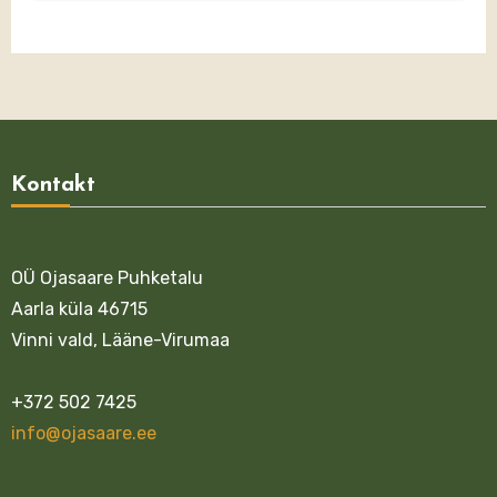
Kontakt
OÜ Ojasaare Puhketalu
Aarla küla 46715
Vinni vald, Lääne-Virumaa
+372 502 7425
info@ojasaare.ee